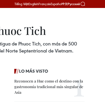
Tiếng Việt
English
Français
Español
Русский
中文
Phuoc Tich
antigua de Phuoc Tich, con más de 500
 del Norte Septentrional de Vietnam.
LO MÁS VISTO
Reconocen a Hue como el destino con la
gastronomía tradicional más singular de
Asia