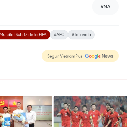
VNA
Mundial Sub-17 de la FIFA
#AFC
#Tailandia
Seguir VietnamPlus