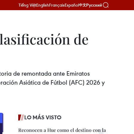
Tiếng Việt
English
Français
Español
Русский
中文
lasificación de
ictoria de remontada ante Emiratos
eración Asiática de Fútbol (AFC) 2026 y
LO MÁS VISTO
Reconocen a Hue como el destino con la