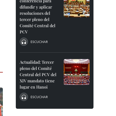
conferencia para
difundir y aplicar
resoluciones del
tercer pleno del
Comité Central del
PCV
ESCUCHAR
Actualidad: Tercer
pleno del Comité
Central del PCV del
XIV mandato tiene
lugar en Hanoi
ESCUCHAR