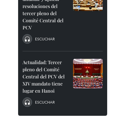
resoluciones del
tercer pleno del
Comité Central del
PCV
ESCUCHAR
Actualidad: Tercer
pleno del Comité
Central del PCV del
XIV mandato tiene
lugar en Hanoi
ESCUCHAR