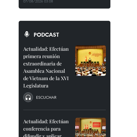
07/08/2026 03:08
PODCAST
Actualidad: Efectúan
primera reunión
extraordinaria de
Asamblea Nacional
de Vietnam de la XVI
Legislatura
ESCUCHAR
Actualidad: Efectúan
conferencia para
difundir y aplicar