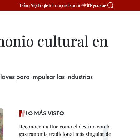
Tiếng Việt
English
Français
Español
Русский
中文
monio cultural en
laves para impulsar las industrias
LO MÁS VISTO
Reconocen a Hue como el destino con la
gastronomía tradicional más singular de