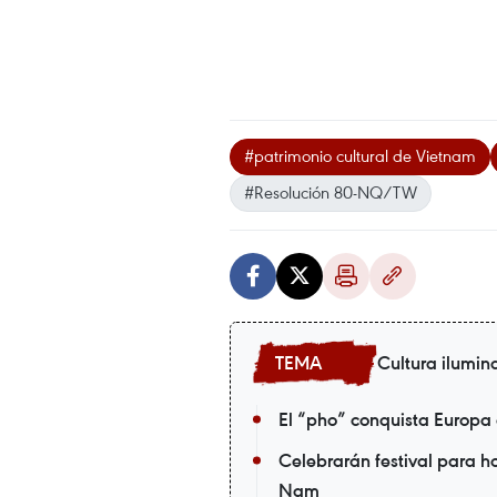
#patrimonio cultural de Vietnam
#Resolución 80-NQ/TW
Cultura ilumin
El “pho” conquista Europa
Celebrarán festival para 
Nam