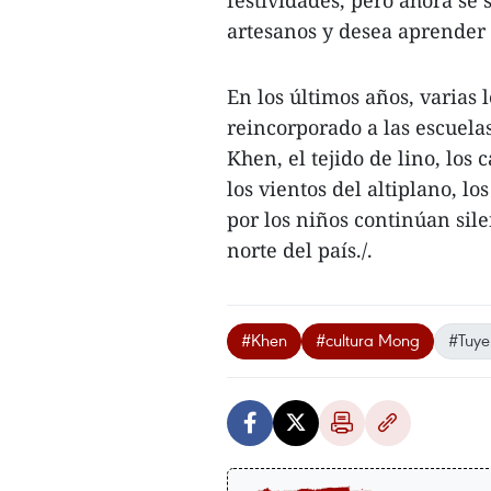
festividades, pero ahora se 
artesanos y desea aprender p
En los últimos años, varias
reincorporado a las escuela
Khen, el tejido de lino, los 
los vientos del altiplano, l
por los niños continúan sil
norte del país./.
#Khen
#cultura Mong
#Tuy