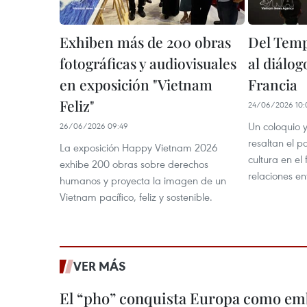
Exhiben más de 200 obras
Del Temp
fotográficas y audiovisuales
al diálog
en exposición "Vietnam
Francia
Feliz"
24/06/2026 10:
Un coloquio 
26/06/2026 09:49
resaltan el p
La exposición Happy Vietnam 2026
cultura en el 
exhibe 200 obras sobre derechos
relaciones en
humanos y proyecta la imagen de un
Vietnam pacífico, feliz y sostenible.
VER MÁS
El “pho” conquista Europa como emb