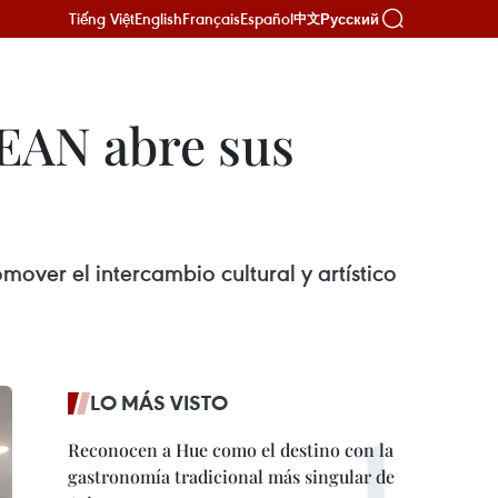
Tiếng Việt
English
Français
Español
Русский
中文
SEAN abre sus
ver el intercambio cultural y artístico
LO MÁS VISTO
Reconocen a Hue como el destino con la
gastronomía tradicional más singular de