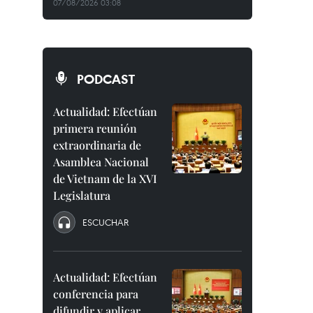
07/08/2026 03:08
PODCAST
Actualidad: Efectúan
primera reunión
extraordinaria de
Asamblea Nacional
de Vietnam de la XVI
Legislatura
ESCUCHAR
Actualidad: Efectúan
conferencia para
difundir y aplicar