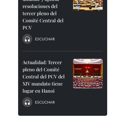
resoluciones del
tercer pleno del
Comité Central del
PCV
ESCUCHAR
Actualidad: Tercer
pleno del Comité
Central del PCV del
XIV mandato tiene
lugar en Hanoi
ESCUCHAR