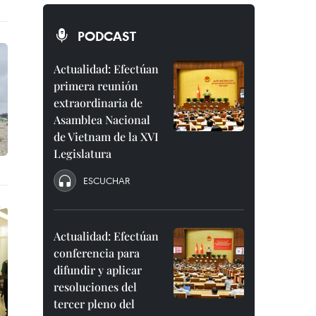
PODCAST
Actualidad: Efectúan
primera reunión
extraordinaria de
Asamblea Nacional
de Vietnam de la XVI
Legislatura
ESCUCHAR
Actualidad: Efectúan
conferencia para
difundir y aplicar
resoluciones del
tercer pleno del