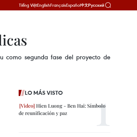
Tiếng Việt
English
Français
Español
Русский
中文
licas
Lieu como segunda fase del proyecto de
LO MÁS VISTO
Hien Luong - Ben Hai: Símbolo
de reunificación y paz