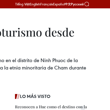
Tiếng Việt
English
Français
Español
Русский
中文
oturismo desde
o en el distrito de Ninh Phuoc de la
ara la etnia minoritaria de Cham durante
LO MÁS VISTO
Reconocen a Hue como el destino con la