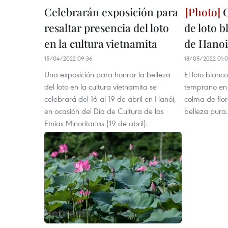
Celebrarán exposición para
C
resaltar presencia del loto
de loto 
en la cultura vietnamita
de Hanoi
15/04/2022 09:36
18/05/2022 01:
Una exposición para honrar la belleza
El loto blanc
del loto en la cultura vietnamita se
temprano en 
celebrará del 16 al 19 de abril en Hanói,
colma de flo
en ocasión del Día de Cultura de las
belleza pura.
Etnias Minoritarias (19 de abril).