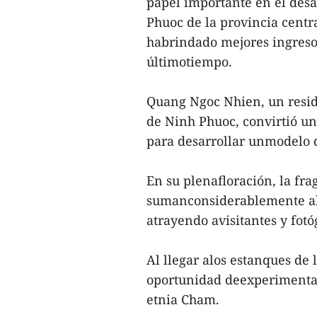
papel importante en el desa
Phuoc de la provincia centra
habrindado mejores ingresos
últimotiempo.
Quang Ngoc Nhien, un reside
de Ninh Phuoc, convirtió u
para desarrollar unmodelo 
En su plenafloración, la frag
sumanconsiderablemente al 
atrayendo avisitantes y fotó
Al llegar alos estanques de l
oportunidad deexperimentar 
etnia Cham.