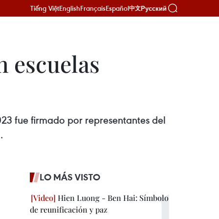
Tiếng Việt
English
Français
Español
Русский
中文
n escuelas
23 fue firmado por representantes del
.
LO MÁS VISTO
Hien Luong - Ben Hai: Símbolo
de reunificación y paz