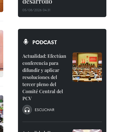
desarrollo
05/08/2026 04:31
PODCAST
Actualidad: Efectúan
conferencia para
difundir y aplicar
resoluciones del
tercer pleno del
Comité Central del
PCV
ESCUCHAR