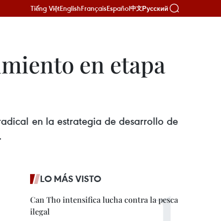
Tiếng Việt
English
Français
Español
Русский
中文
cimiento en etapa
adical en la estrategia de desarrollo de
.
LO MÁS VISTO
Can Tho intensifica lucha contra la pesca
ilegal