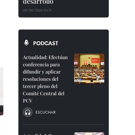
desarrollo
05/08/2026 04:31
PODCAST
Actualidad: Efectúan
conferencia para
difundir y aplicar
resoluciones del
tercer pleno del
Comité Central del
PCV
ESCUCHAR