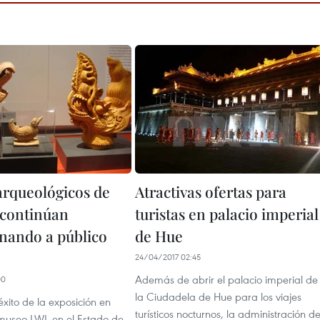
arqueológicos de
Atractivas ofertas para
continúan
turistas en palacio imperial
nando a público
de Hue
24/04/2017 02:45
Además de abrir el palacio imperial de
00
la Ciudadela de Hue para los viajes
xito de la exposición en
turísticos nocturnos, la administración d
museo LWL en el Estado de