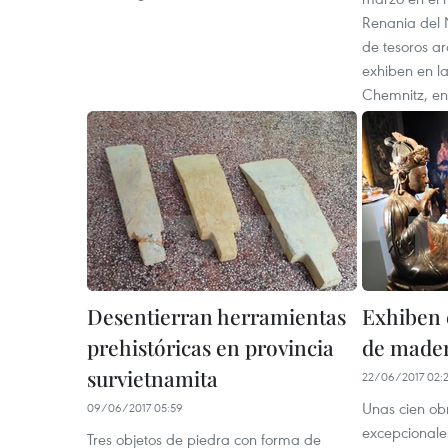
Renania del 
de tesoros a
exhiben en l
Chemnitz, en
Desentierran herramientas
Exhiben 
prehistóricas en provincia
de mader
survietnamita
22/06/2017 02:
Unas cien o
09/06/2017 05:59
excepcionales
Tres objetos de piedra con forma de