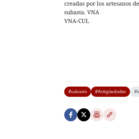
creadas por los artesanos d
subasta. VNA
VNA-CUL
#subasta
#Antigüedades
#t