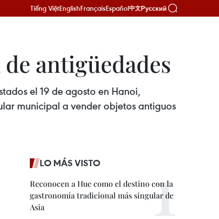
Tiếng Việt
English
Français
Español
Русский
中文
a de antigüedades
astados el 19 de agosto en Hanoi,
lar municipal a vender objetos antiguos
LO MÁS VISTO
Reconocen a Hue como el destino con la
gastronomía tradicional más singular de
Asia