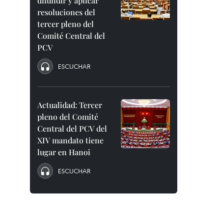
difundir y aplicar
resoluciones del
tercer pleno del
Comité Central del
PCV
ESCUCHAR
Actualidad: Tercer
pleno del Comité
Central del PCV del
XIV mandato tiene
lugar en Hanoi
ESCUCHAR