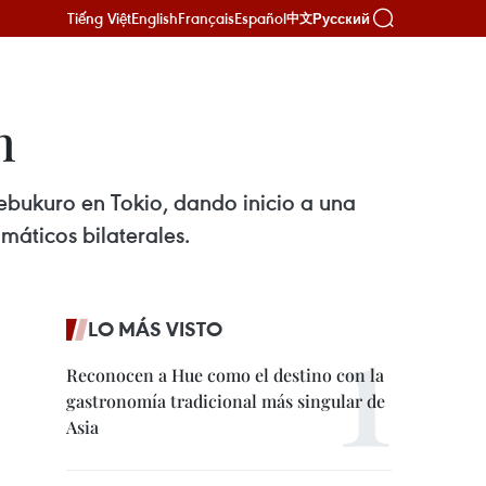
Tiếng Việt
English
Français
Español
Русский
中文
n
kebukuro en Tokio, dando inicio a una
máticos bilaterales.
LO MÁS VISTO
Reconocen a Hue como el destino con la
gastronomía tradicional más singular de
Asia