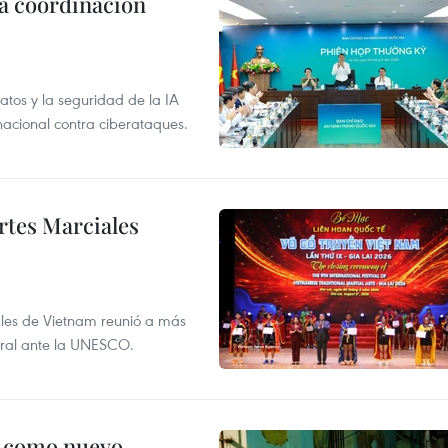
la coordinación
atos y la seguridad de la IA
 nacional contra ciberataques.
rtes Marciales
nales de Vietnam reunió a más
tural ante la UNESCO.
c como nuevo