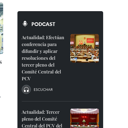
PODCAST
Actualidad: Efectúan
conferencia para
difundir y aplicar
resoluciones del
s
tercer pleno del
Comité Central del
PCV
ESCUCHAR
o
Actualidad: Tercer
pleno del Comité
Central del PCV del