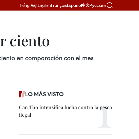
Tiếng Việt
English
Français
Español
Русский
中文
r ciento
 ciento en comparación con el mes
LO MÁS VISTO
Can Tho intensifica lucha contra la pesca
ilegal