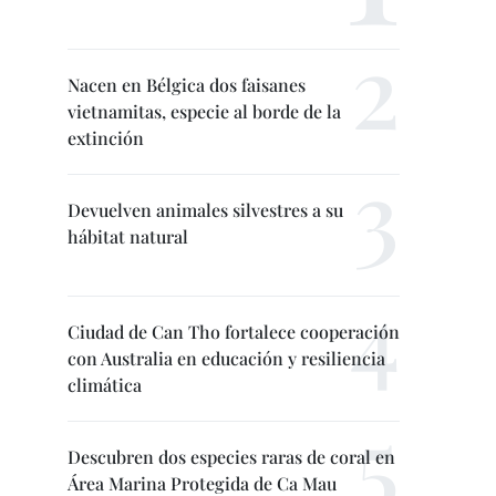
Nacen en Bélgica dos faisanes
vietnamitas, especie al borde de la
extinción
Devuelven animales silvestres a su
hábitat natural
Ciudad de Can Tho fortalece cooperación
con Australia en educación y resiliencia
climática
Descubren dos especies raras de coral en
Área Marina Protegida de Ca Mau