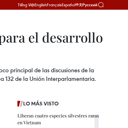
Tiếng Việt
English
Français
Español
Русский
中文
para el desarrollo
foco principal de las discusiones de la
 132 de la Unión Interparlamentaria.
LO MÁS VISTO
Liberan cuatro especies silvestres raras
en Vietnam