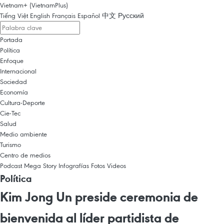
Vietnam+ (VietnamPlus)
Tiếng Việt
English
Français
Español
中文
Русский
Portada
Política
Enfoque
Internacional
Sociedad
Economía
Cultura-Deporte
Cie-Tec
Salud
Medio ambiente
Turismo
Centro de medios
Podcast
Mega Story
Infografías
Fotos
Videos
Política
Kim Jong Un preside ceremonia de
bienvenida al líder partidista de