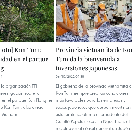
Foto] Kon Tum:
Provincia vietnamita de Ko
sidad en el parque
Tum da la bienvenida a
ng
inversiones japonesas
34
06/10/2022 09:38
e la organización FFI
El gobierno de la provincia vietnamita 
nvestigación sobre la
Kon Tum siempre crea las condiciones
d en el parque Kon Plong, en
más favorables para las empresas y
de Kon Tum, altiplanicie
socios japoneses que deseen invertir en
e Vietnam.
este territorio, afirmó el presidente del
Comité Popular local, Le Ngoc Tuan, al
recibir ayer al cónsul general de Japón