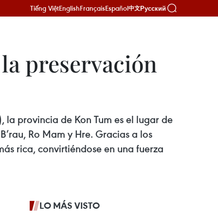
Tiếng Việt
English
Français
Español
Русский
中文
la preservación
 la provincia de Kon Tum es el lugar de
, B’rau, Ro Mam y Hre. Gracias a los
 más rica, convirtiéndose en una fuerza
LO MÁS VISTO