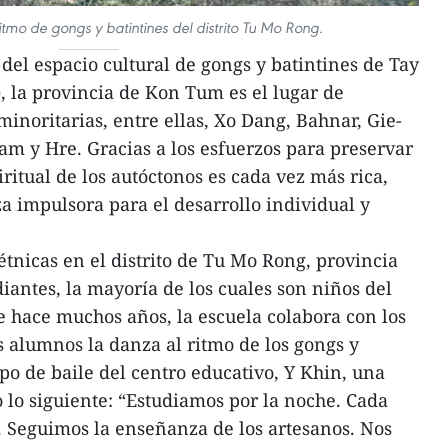
ritmo de gongs y batintines del distrito Tu Mo Rong.
l espacio cultural de gongs y batintines de Tay
 la provincia de Kon Tum es el lugar de
minoritarias, entre ellas, Xo Dang, Bahnar, Gie-
am y Hre. Gracias a los esfuerzos para preservar
piritual de los autóctonos es cada vez más rica,
a impulsora para el desarrollo individual y
étnicas en el distrito de Tu Mo Rong, provincia
iantes, la mayoría de los cuales son niños del
 hace muchos años, la escuela colabora con los
s alumnos la danza al ritmo de los gongs y
ipo de baile del centro educativo, Y Khin, una
o lo siguiente: “Estudiamos por la noche. Cada
 Seguimos la enseñanza de los artesanos. Nos