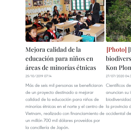
Mejora calidad de la
[
educación para niños en
biodiver
áreas de minorías étnicas
Kon Plo
25/10/2019 07:14
27/07/2020 04:
Más de seis mil personas se beneficiaron
Científicos d
de un proyecto destinado a mejorar
anuncian su i
calidad de la educación para niños de
biodiversida
minorías étnicas en el norte y el centro de
la provincia 
Vietnam, realizado con financiamiento de
occidental d
un millón 700 mil dólares proveídos por
la cancillería de Japón. ​