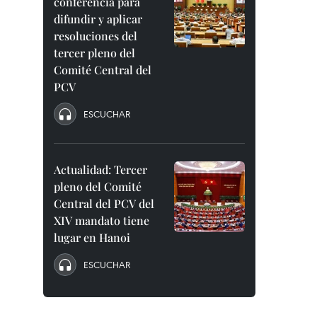
conferencia para
difundir y aplicar
resoluciones del
tercer pleno del
Comité Central del
PCV
ESCUCHAR
Actualidad: Tercer
pleno del Comité
Central del PCV del
XIV mandato tiene
lugar en Hanoi
ESCUCHAR