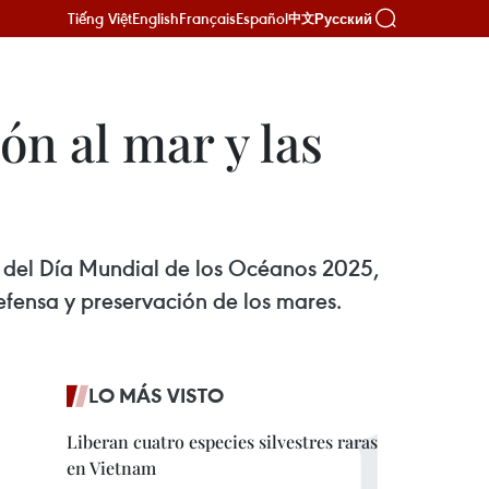
Tiếng Việt
English
Français
Español
Русский
中文
n al mar y las
n del Día Mundial de los Océanos 2025,
efensa y preservación de los mares.
LO MÁS VISTO
Liberan cuatro especies silvestres raras
en Vietnam