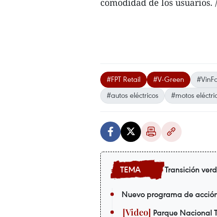
comodidad de los usuarios. /
#FPT Retail
#V-Green
#VinFa
#autos eléctricos
#motos eléctri
Transición ver
Nuevo programa de acción 
Parque Nacional T