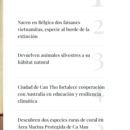
Nacen en Bélgica dos faisanes
vietnamitas, especie al borde de la
extinción
Devuelven animales silvestres a su
hábitat natural
Ciudad de Can Tho fortalece cooperación
con Australia en educación y resiliencia
climática
Descubren dos especies raras de coral en
Área Marina Protegida de Ca Mau