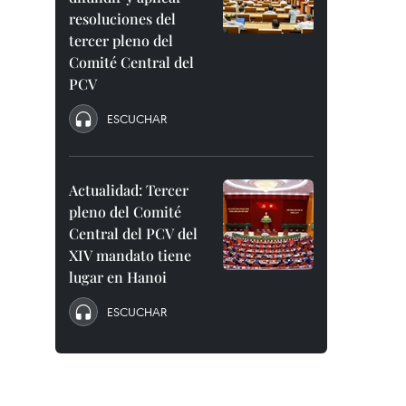
resoluciones del
tercer pleno del
Comité Central del
PCV
ESCUCHAR
Actualidad: Tercer
pleno del Comité
Central del PCV del
XIV mandato tiene
lugar en Hanoi
ESCUCHAR