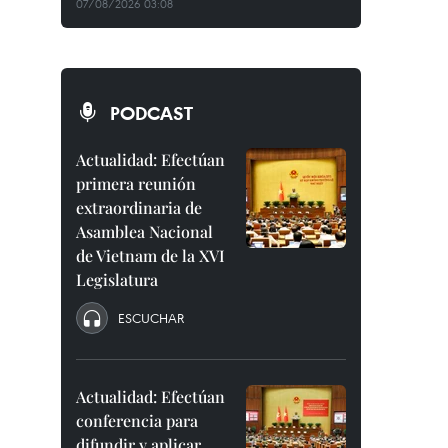
07/08/2026 03:08
PODCAST
Actualidad: Efectúan
primera reunión
extraordinaria de
Asamblea Nacional
de Vietnam de la XVI
Legislatura
ESCUCHAR
Actualidad: Efectúan
conferencia para
difundir y aplicar