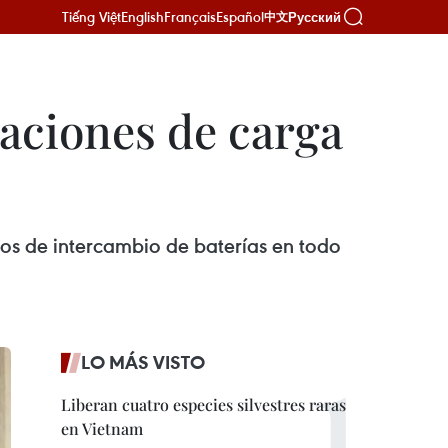
Tiếng Việt
English
Français
Español
Русский
中文
aciones de carga
os de intercambio de baterías en todo
LO MÁS VISTO
Liberan cuatro especies silvestres raras
en Vietnam