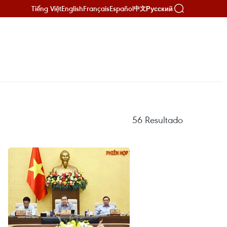
Tiếng Việt
English
Français
Español
Русский
中文
56
Resultado