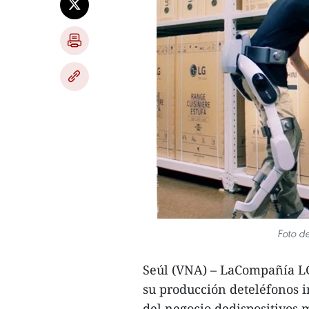
Foto d
Seúl (VNA) – LaCompañía LG 
su producción deteléfonos i
del negocio dedispositivos 