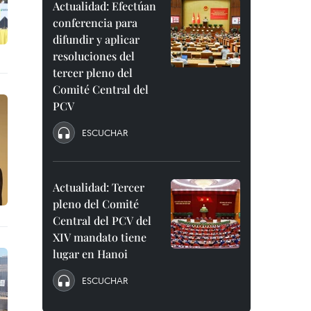
Actualidad: Efectúan
conferencia para
difundir y aplicar
resoluciones del
tercer pleno del
Comité Central del
PCV
ESCUCHAR
Actualidad: Tercer
pleno del Comité
Central del PCV del
XIV mandato tiene
lugar en Hanoi
ESCUCHAR