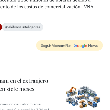
mento de los costos de comercialización.–VNA
#teléfonos inteligentes
Seguir VietnamPlus
nam en el extranjero
 en siete meses
 inversión de Vietnam en el
l ajustado) alcanzó los 2,36 mil