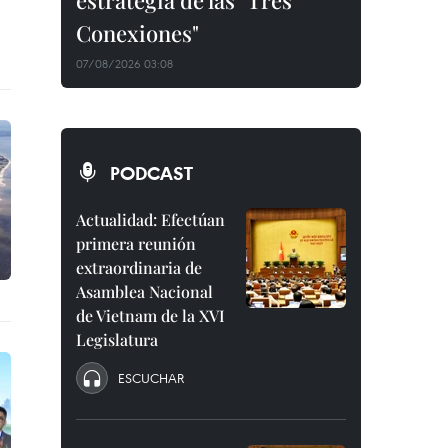
estrategia de las "Tres
Conexiones"
07/08/2026 03:08
PODCAST
Actualidad: Efectúan
primera reunión
extraordinaria de
Asamblea Nacional
de Vietnam de la XVI
Legislatura
ESCUCHAR