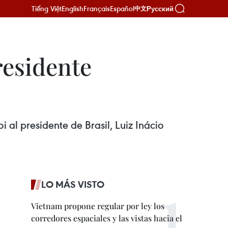
Tiếng Việt
English
Français
Español
Русский
中文
residente
 al presidente de Brasil, Luiz Inácio
LO MÁS VISTO
Vietnam propone regular por ley los
corredores espaciales y las vistas hacia el