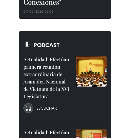
Conexiones"
07/08/2026 03:08
PODCAST
Actualidad: Efectúan
primera reunión
extraordinaria de
Asamblea Nacional
de Vietnam de la XVI
Legislatura
ESCUCHAR
Actualidad: Efectúan