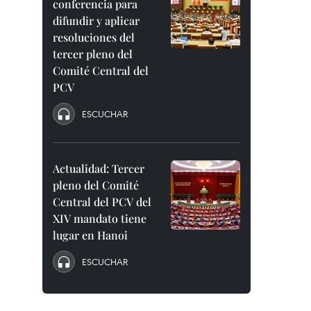
conferencia para
difundir y aplicar
resoluciones del
tercer pleno del
Comité Central del
PCV
ESCUCHAR
Actualidad: Tercer
pleno del Comité
Central del PCV del
XIV mandato tiene
lugar en Hanoi
ESCUCHAR