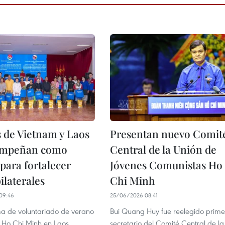
 de Vietnam y Laos
Presentan nuevo Comit
empeñan como
Central de la Unión de
para fortalecer
Jóvenes Comunistas Ho
ilaterales
Chi Minh
09:46
25/06/2026 08:41
a de voluntariado de verano
Bui Quang Huy fue reelegido prime
 Ho Chi Minh en Laos
secretario del Comité Central de la