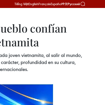
Tiếng Việt
English
Français
Español
Русский
中文
pueblo confían
etnamita
ada joven vietnamita, al salir al mundo,
carácter, profundidad en su cultura,
ternacionales.