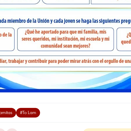
namitas
#To Lam