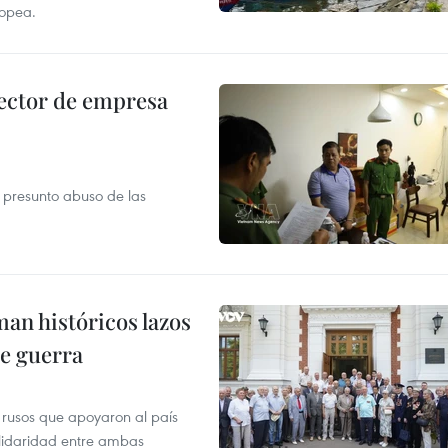
ropea.
ector de empresa
r presunto abuso de las
man históricos lazos
de guerra
 rusos que apoyaron al país
olidaridad entre ambas