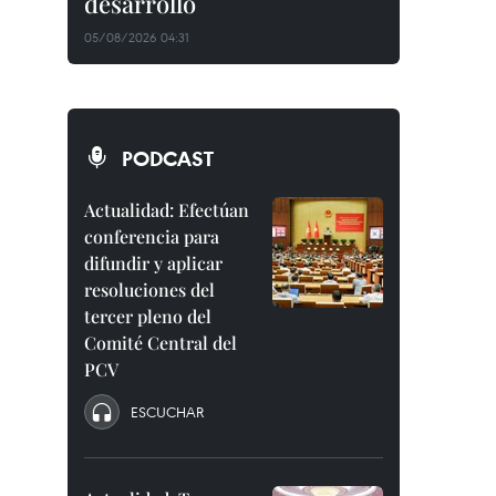
desarrollo
05/08/2026 04:31
PODCAST
Actualidad: Efectúan
conferencia para
difundir y aplicar
resoluciones del
tercer pleno del
Comité Central del
PCV
ESCUCHAR