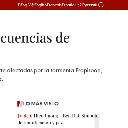
Tiếng Việt
English
Français
Español
Русский
中文
ecuencias de
rte afectadas por la tormenta Prapiroon,
o.
LO MÁS VISTO
Hien Luong - Ben Hai: Símbolo
de reunificación y paz