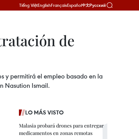
Tiếng Việt
English
Français
Español
Русский
中文
tratación de
os y permitirá el empleo basado en la
n Nasution Ismail.
LO MÁS VISTO
Malasia probará drones para entregar
medicamentos en zonas remotas