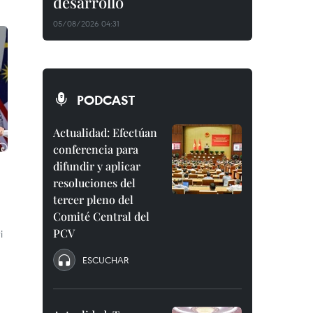
desarrollo
05/08/2026 04:31
PODCAST
Actualidad: Efectúan
conferencia para
difundir y aplicar
resoluciones del
tercer pleno del
Comité Central del
PCV
i
ESCUCHAR