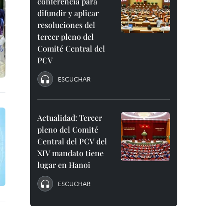
conferencia para
difundir y aplicar
resoluciones del
tercer pleno del
Comité Central del
PCV
ESCUCHAR
Actualidad: Tercer
pleno del Comité
Central del PCV del
XIV mandato tiene
lugar en Hanoi
ESCUCHAR