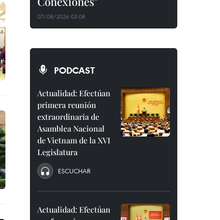
Conexiones"
07/08/2026 03:08
PODCAST
Actualidad: Efectúan
primera reunión
extraordinaria de
Asamblea Nacional
de Vietnam de la XVI
Legislatura
ESCUCHAR
Actualidad: Efectúan