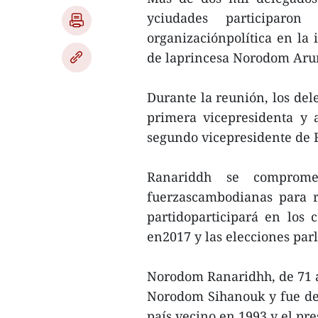
yciudades participaro
organizaciónpolítica en la 
de laprincesa Norodom Aru
Durante la reunión, los de
primera vicepresidenta y 
segundo vicepresidente de
Ranariddh se comprome
fuerzascambodianas para r
partidoparticipará en los 
en2017 y las elecciones par
Norodom Ranaridhh, de 71 a
Norodom Sihanouk y fue de
país vecino en 1993 y el pr