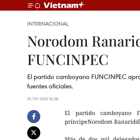
INTERNACIONAL
Norodom Ranarid
FUNCINPEC
El partido camboyano FUNCINPEC aprob
fuentes oficiales.
19/01/2015 10:28
El partido camboyano 
príncipeNorodom Ranariddh 
Más de dos mil delegados