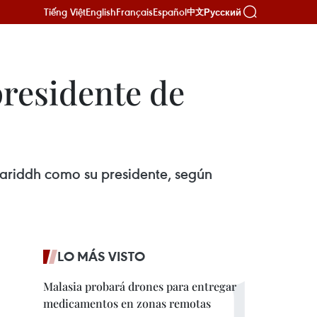
Tiếng Việt
English
Français
Español
Русский
中文
residente de
riddh como su presidente, según
LO MÁS VISTO
Malasia probará drones para entregar
medicamentos en zonas remotas