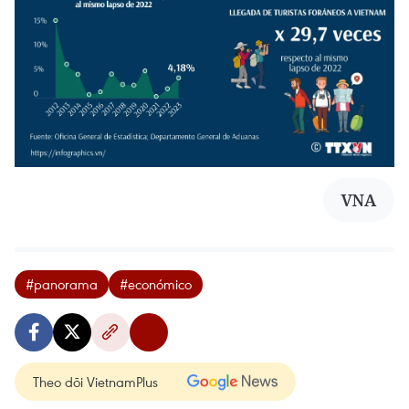
VNA
#panorama
#económico
Theo dõi VietnamPlus