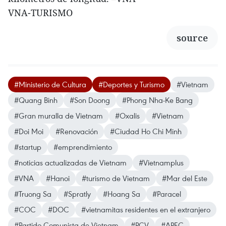
VNA-TURISMO
source
#Ministerio de Cultura
#Deportes y Turismo
#Vietnam
#Quang Binh
#Son Doong
#Phong Nha-Ke Bang
#Gran muralla de Vietnam
#Oxalis
#Vietnam
#Doi Moi
#Renovación
#Ciudad Ho Chi Minh
#startup
#emprendimiento
#noticias actualizadas de Vietnam
#Vietnamplus
#VNA
#Hanoi
#turismo de Vietnam
#Mar del Este
#Truong Sa
#Spratly
#Hoang Sa
#Paracel
#COC
#DOC
#vietnamitas residentes en el extranjero
#Partido Comunista de Vietnam
#PCV
#APEC