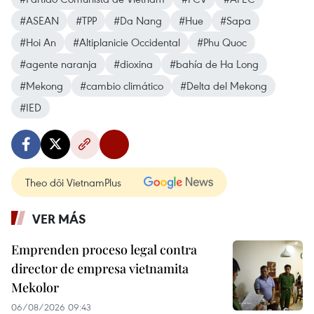
#ASEAN
#TPP
#Da Nang
#Hue
#Sapa
#Hoi An
#Altiplanicie Occidental
#Phu Quoc
#agente naranja
#dioxina
#bahía de Ha Long
#Mekong
#cambio climático
#Delta del Mekong
#IED
Theo dõi VietnamPlus
VER MÁS
Emprenden proceso legal contra
director de empresa vietnamita
Mekolor
06/08/2026 09:43