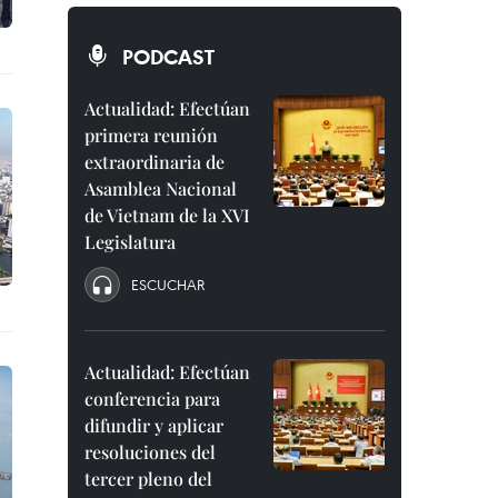
PODCAST
Actualidad: Efectúan
primera reunión
extraordinaria de
Asamblea Nacional
de Vietnam de la XVI
Legislatura
ESCUCHAR
Actualidad: Efectúan
conferencia para
difundir y aplicar
resoluciones del
tercer pleno del