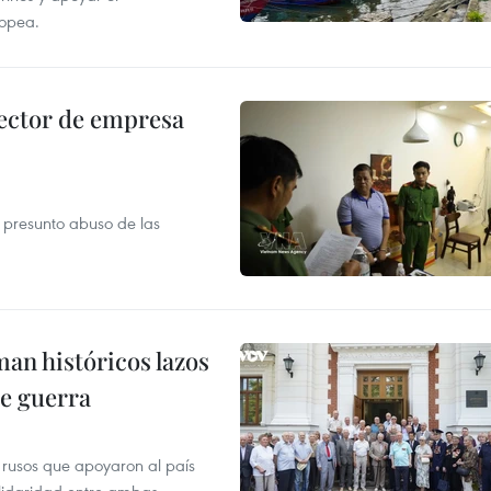
ropea.
ector de empresa
r presunto abuso de las
man históricos lazos
de guerra
 rusos que apoyaron al país