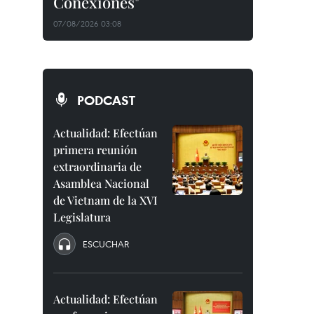
Conexiones"
07/08/2026 03:08
PODCAST
Actualidad: Efectúan
primera reunión
extraordinaria de
Asamblea Nacional
de Vietnam de la XVI
Legislatura
ESCUCHAR
Actualidad: Efectúan