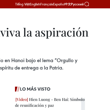
Tiếng Việt
English
Français
Español
Русский
中文
iva la aspiración
io en Hanoi bajo el lema “Orgullo y
íritu de entrega a la Patria.
LO MÁS VISTO
Hien Luong - Ben Hai: Símbolo
de reunificación y paz