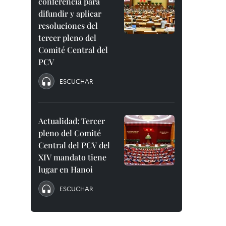
conferencia para
difundir y aplicar
resoluciones del
tercer pleno del
Comité Central del
PCV
ESCUCHAR
Actualidad: Tercer
pleno del Comité
Central del PCV del
XIV mandato tiene
lugar en Hanoi
ESCUCHAR