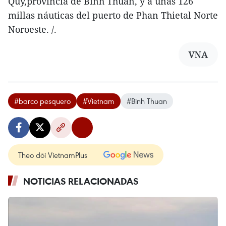
Quy,provincia de Binh Thuan, y a unas 126
millas náuticas del puerto de Phan Thietal Norte
Noroeste. /.
VNA
#barco pesquero
#Vietnam
#Binh Thuan
Theo dõi VietnamPlus
NOTICIAS RELACIONADAS