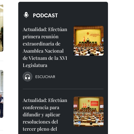
PODCAST
Actualidad: Efectúan
primera reunión
extraordinaria de
Asamblea Nacional
de Vietnam de la XVI
Legislatura
ESCUCHAR
Actualidad: Efectúan
conferencia para
difundir y aplicar
resoluciones del
tercer pleno del