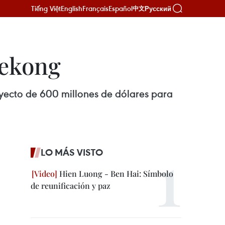
Tiếng Việt
English
Français
Español
Русский
中文
Mekong
oyecto de 600 millones de dólares para
LO MÁS VISTO
Hien Luong - Ben Hai: Símbolo
de reunificación y paz