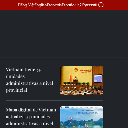
Tiếng Việt
English
Français
Español
Русский
中文
Vietnam tiene 34
unidades
administrativas a nivel
provincial
Mapa digital de Vietnam
actualiza 34 unidades
administrativas a nivel