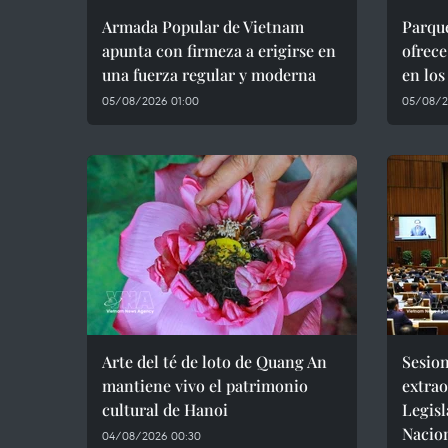
Armada Popular de Vietnam
Parqu
apunta con firmeza a erigirse en
ofrece
una fuerza regular y moderna
en lo
05/08/2026 01:00
05/08/2
Arte del té de loto de Quang An
Sesio
mantiene vivo el patrimonio
extrao
cultural de Hanoi
Legisl
Nacio
04/08/2026 00:30