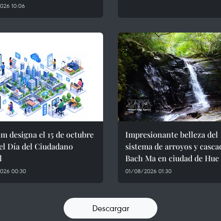
026 10:06
m designa el 15 de octubre
Impresionante belleza del
el Día del Ciudadano
sistema de arroyos y casca
l
Bach Ma en ciudad de Hue
026 00:30
01/08/2026 01:30
Descargar