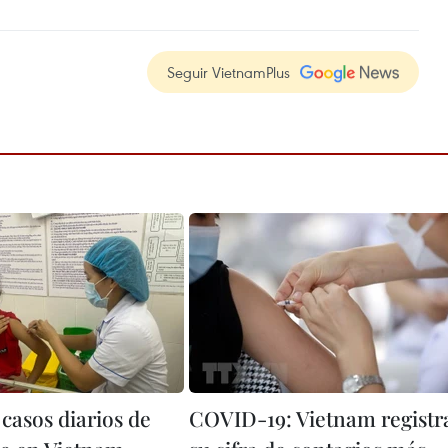
Seguir VietnamPlus
casos diarios de
COVID-19: Vietnam registr