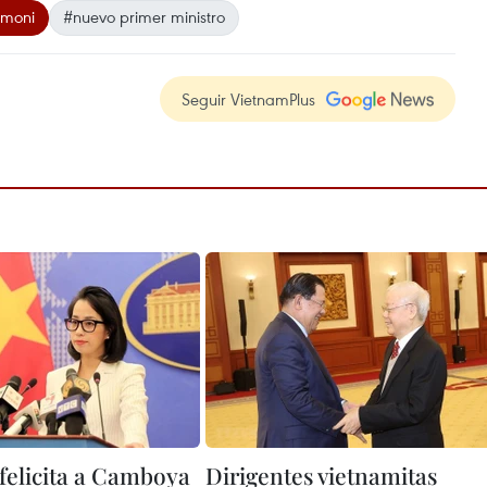
amoni
#nuevo primer ministro
Seguir VietnamPlus
felicita a Camboya
Dirigentes vietnamitas