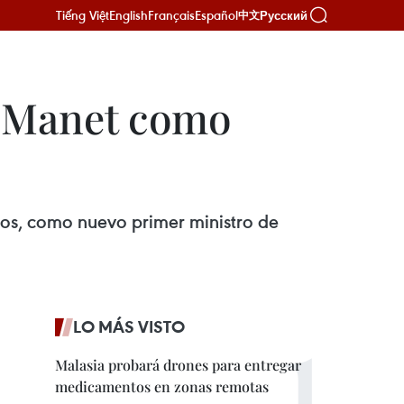
Tiếng Việt
English
Français
Español
Русский
中文
 Manet como
os, como nuevo primer ministro de
LO MÁS VISTO
Malasia probará drones para entregar
medicamentos en zonas remotas