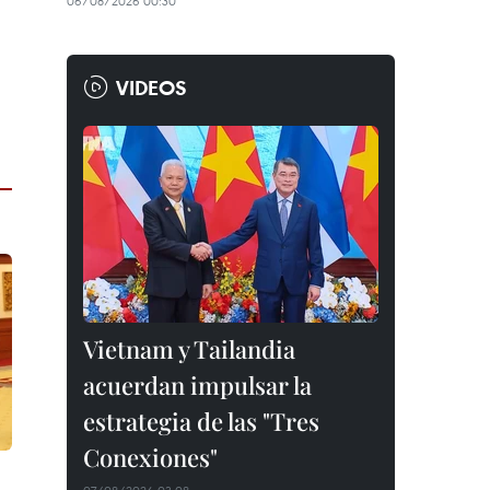
06/08/2026 00:30
VIDEOS
Vietnam y Tailandia
acuerdan impulsar la
estrategia de las "Tres
Conexiones"