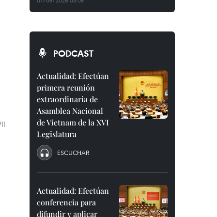
07/08/2026 03:08
PODCAST
Actualidad: Efectúan
primera reunión
extraordinaria de
Asamblea Nacional
de Vietnam de la XVI
II
Legislatura
ESCUCHAR
Actualidad: Efectúan
conferencia para
difundir y aplicar