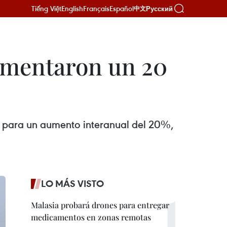
Tiếng Việt
English
Français
Español
Русский
中文
aumentaron un 20
4, para un aumento interanual del 20%,
LO MÁS VISTO
Malasia probará drones para entregar
medicamentos en zonas remotas