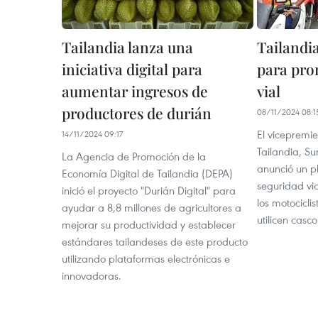
Tailandia lanza una
Tailandi
iniciativa digital para
para pro
aumentar ingresos de
vial
productores de durián
08/11/2024 08:1
El vicepremie
14/11/2024 09:17
Tailandia, Su
La Agencia de Promoción de la
anunció un p
Economía Digital de Tailandia (DEPA)
seguridad via
inició el proyecto "Durián Digital" para
los motocicli
ayudar a 8,8 millones de agricultores a
utilicen casco
mejorar su productividad y establecer
estándares tailandeses de este producto
utilizando plataformas electrónicas e
innovadoras.