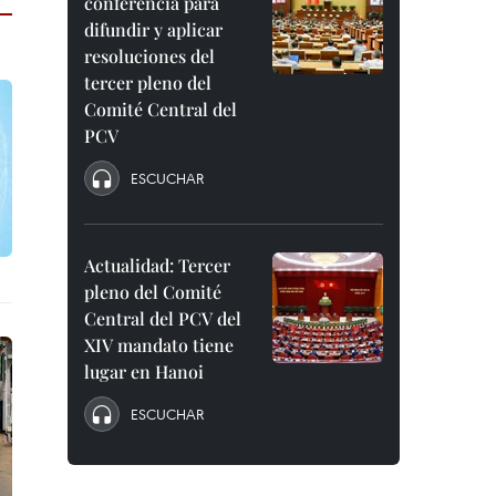
conferencia para
difundir y aplicar
resoluciones del
tercer pleno del
Comité Central del
PCV
ESCUCHAR
Actualidad: Tercer
pleno del Comité
Central del PCV del
XIV mandato tiene
lugar en Hanoi
ESCUCHAR