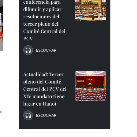
conferencia para
difundir y aplicar
resoluciones del
tercer pleno del
Comité Central del
PCV
ESCUCHAR
Actualidad: Tercer
pleno del Comité
Central del PCV del
XIV mandato tiene
lugar en Hanoi
ca
ESCUCHAR