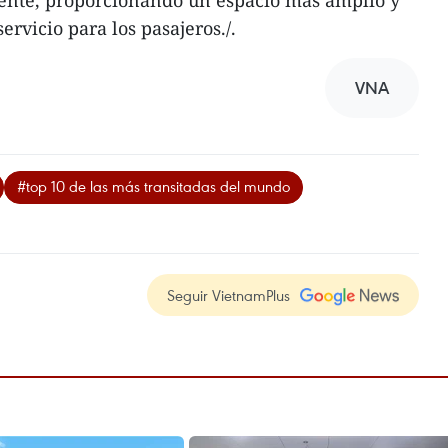
tente, proporcionando un espacio más amplio y
rvicio para los pasajeros./.
VNA
#top 10 de las más transitadas del mundo
Seguir VietnamPlus