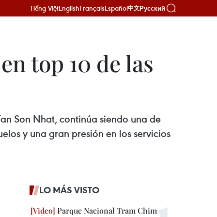
Tiếng Việt
English
Français
Español
Русский
中文
n top 10 de las
 Tan Son Nhat, continúa siendo una de
elos y una gran presión en los servicios
LO MÁS VISTO
Parque Nacional Tram Chim