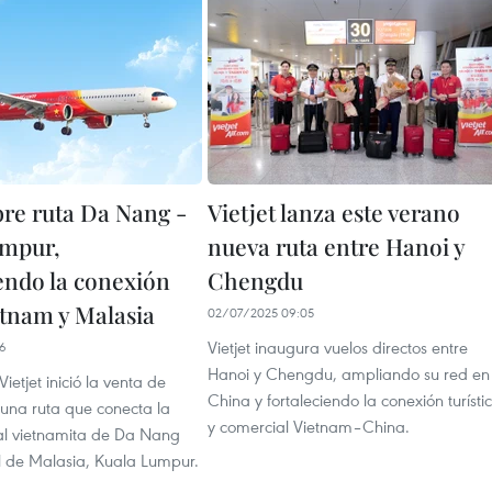
bre ruta Da Nang -
Vietjet lanza este verano
umpur,
nueva ruta entre Hanoi y
iendo la conexión
Chengdu
etnam y Malasia
02/07/2025 09:05
Vietjet inaugura vuelos directos entre
06
Hanoi y Chengdu, ampliando su red en
ietjet inició la venta de
China y fortaleciendo la conexión turísti
 una ruta que conecta la
y comercial Vietnam–China.
al vietnamita de Da Nang
al de Malasia, Kuala Lumpur.