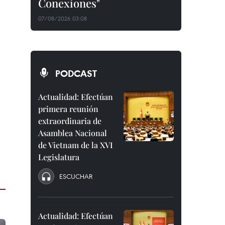
Conexiones"
07/08/2026 03:08
PODCAST
Actualidad: Efectúan
primera reunión
extraordinaria de
Asamblea Nacional
de Vietnam de la XVI
Legislatura
ESCUCHAR
Actualidad: Efectúan