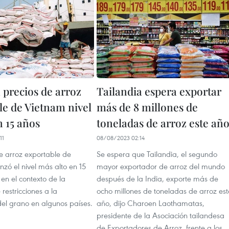
 precios de arroz
Tailandia espera exportar
le de Vietnam nivel
más de 8 millones de
n 15 años
toneladas de arroz este añ
11
08/08/2023 02:14
de arroz exportable de
Se espera que Tailandia, el segundo
zó el nivel más alto en 15
mayor exportador de arroz del mundo
 en el contexto de la
después de la India, exporte más de
 restricciones a la
ocho millones de toneladas de arroz est
del grano en algunos países.
año, dijo Charoen Laothamatas,
presidente de la Asociación tailandesa
de Exportadores de Arroz, frente a los