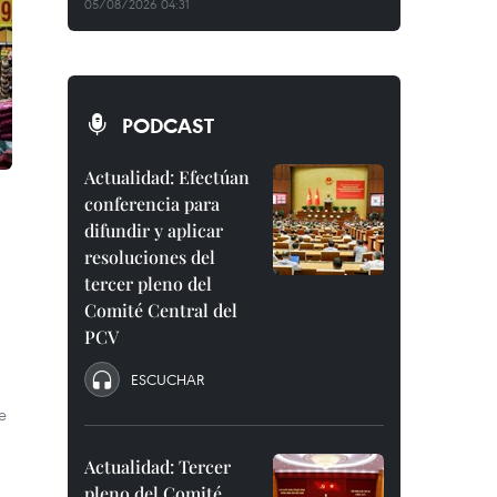
05/08/2026 04:31
PODCAST
Actualidad: Efectúan
conferencia para
difundir y aplicar
resoluciones del
o
tercer pleno del
Comité Central del
PCV
ESCUCHAR
e
Actualidad: Tercer
pleno del Comité