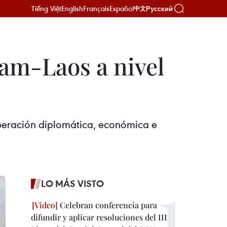
Tiếng Việt
English
Français
Español
Русский
中文
nam-Laos a nivel
operación diplomática, económica e
LO MÁS VISTO
Celebran conferencia para
difundir y aplicar resoluciones del III