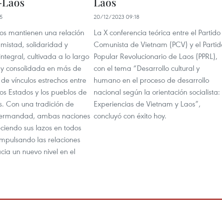
-Laos
Laos
5
20/12/2023 09:18
os mantienen una relación
La X conferencia teórica entre el Partido
mistad, solidaridad y
Comunista de Vietnam (PCV) y el Partid
ntegral, cultivada a lo largo
Popular Revolucionario de Laos (PPRL),
a y consolidada en más de
con el tema “Desarrollo cultural y
de vínculos estrechos entre
humano en el proceso de desarrollo
 los Estados y los pueblos de
nacional según la orientación socialista:
. Con una tradición de
Experiencias de Vietnam y Laos”,
hermandad, ambas naciones
concluyó con éxito hoy.
eciendo sus lazos en todos
impulsando las relaciones
acia un nuevo nivel en el