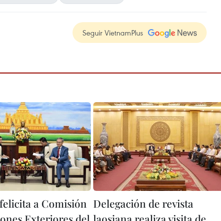
Seguir VietnamPlus
felicita a Comisión
Delegación de revista
iones Exteriores del
laosiana realiza visita de