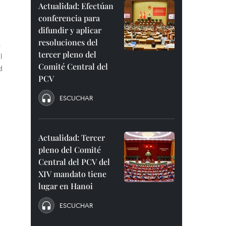
Actualidad: Efectúan
conferencia para
difundir y aplicar
resoluciones del
h
tercer pleno del
l
Comité Central del
d
PCV
ESCUCHAR
Actualidad: Tercer
pleno del Comité
Central del PCV del
XIV mandato tiene
lugar en Hanoi
ESCUCHAR