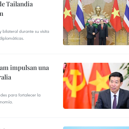
de Tailandia
am
ilateral durante su visita
 diplomáticas.
tnam impulsan una
alia
des para fortalecer la
onomía.