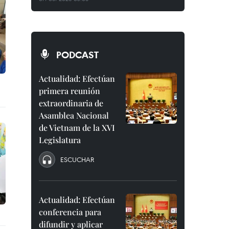
PODCAST
Actualidad: Efectúan
primera reunión
extraordinaria de
Asamblea Nacional
de Vietnam de la XVI
Legislatura
ESCUCHAR
Actualidad: Efectúan
conferencia para
difundir y aplicar