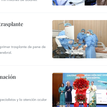
trasplante
el primer trasplante de pene de
erebral.
rmación
ecialistas y la atención ocular