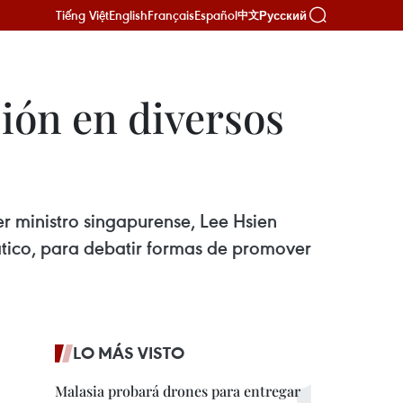
Tiếng Việt
English
Français
Español
Русский
中文
ción en diversos
mer ministro singapurense, Lee Hsien
iático, para debatir formas de promover
LO MÁS VISTO
Malasia probará drones para entregar