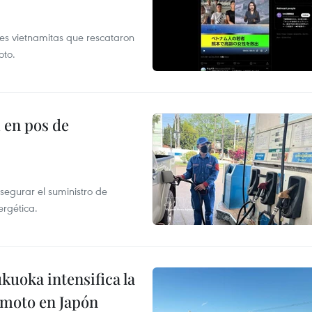
es vietnamitas que rescataron
oto.
 en pos de
segurar el suministro de
ergética.
uoka intensifica la
remoto en Japón