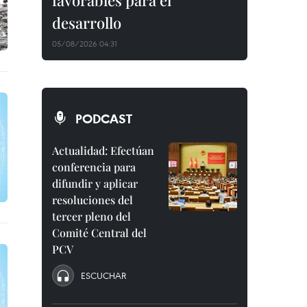
favorables para el
desarrollo
05/08/2026 04:31
PODCAST
Actualidad: Efectúan
conferencia para
difundir y aplicar
resoluciones del
tercer pleno del
Comité Central del
PCV
ESCUCHAR