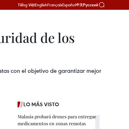
Tiếng Việt
English
Français
Español
Русский
中文
uridad de los
as con el objetivo de garantizar mejor
LO MÁS VISTO
Malasia probará drones para entregar
medicamentos en zonas remotas