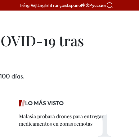
Tiếng Việt
English
Français
Español
Русский
中文
 COVID-19 tras
100 días.
LO MÁS VISTO
Malasia probará drones para entregar
medicamentos en zonas remotas