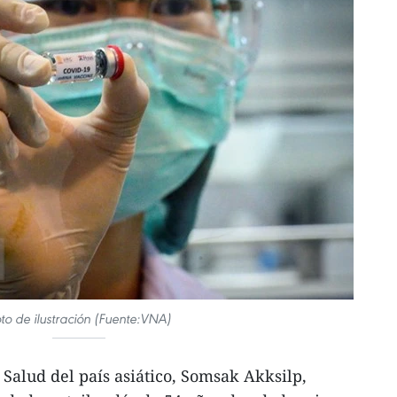
to de ilustración (Fuente:VNA)
 Salud del país asiático, Somsak Akksilp,