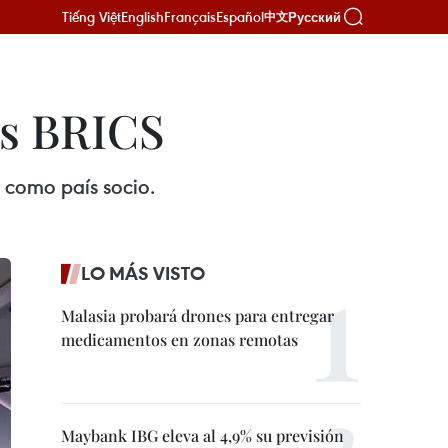
Tiếng Việt
English
Français
Español
Русский
中文
os BRICS
 como país socio.
LO MÁS VISTO
Malasia probará drones para entregar
medicamentos en zonas remotas
Maybank IBG eleva al 4,9% su previsión