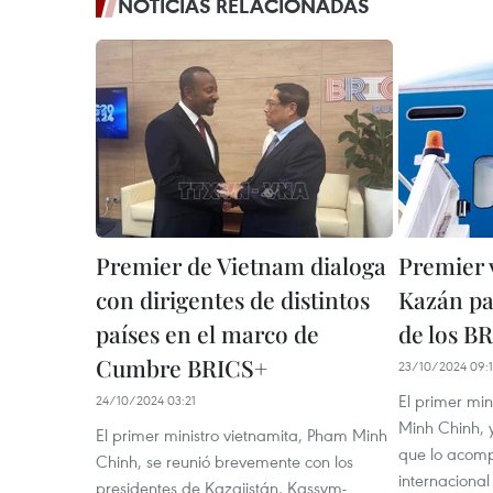
NOTICIAS RELACIONADAS
Premier de Vietnam dialoga
Premier v
con dirigentes de distintos
Kazán pa
países en el marco de
de los B
Cumbre BRICS+
23/10/2024 09:1
El primer mi
24/10/2024 03:21
Minh Chinh, y
El primer ministro vietnamita, Pham Minh
que lo acomp
Chinh, se reunió brevemente con los
internaciona
presidentes de Kazajistán, Kassym-