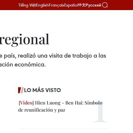
Tiếng Việt
English
Français
Español
Русский
中文
regional
ís, realizó una visita de trabajo a las
ación económica.
LO MÁS VISTO
Hien Luong - Ben Hai: Símbolo
de reunificación y paz