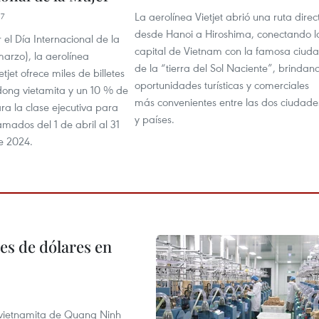
La aerolínea Vietjet abrió una ruta direc
17
desde Hanoi a Hiroshima, conectando l
 el Día Internacional de la
capital de Vietnam con la famosa ciud
arzo), la aerolínea
de la “tierra del Sol Naciente”, brindan
tjet ofrece miles de billetes
oportunidades turísticas y comerciales
dong vietamita y un 10 % de
más convenientes entre las dos ciudade
ra la clase ejecutiva para
y países.
mados del 1 de abril al 31
e 2024.
es de dólares en
a vietnamita de Quang Ninh