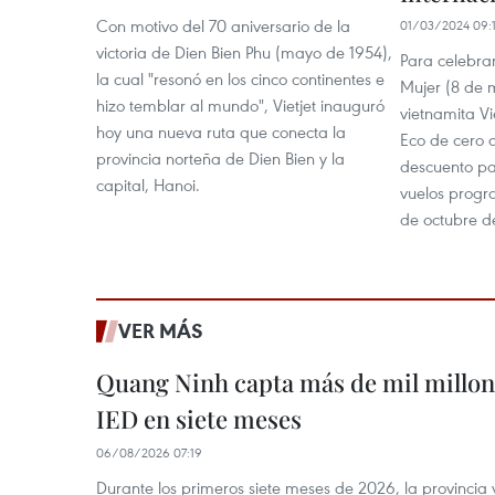
Con motivo del 70 aniversario de la
01/03/2024 09:
victoria de Dien Bien Phu (mayo de 1954),
Para celebrar
la cual "resonó en los cinco continentes e
Mujer (8 de m
hizo temblar al mundo", Vietjet inauguró
vietnamita Vie
hoy una nueva ruta que conecta la
Eco de cero 
provincia norteña de Dien Bien y la
descuento pa
capital, Hanoi.
vuelos progra
de octubre d
VER MÁS
Quang Ninh capta más de mil millon
IED en siete meses
06/08/2026 07:19
Durante los primeros siete meses de 2026, la provinci