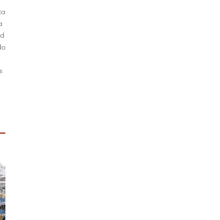
ta
a
ad
do
s