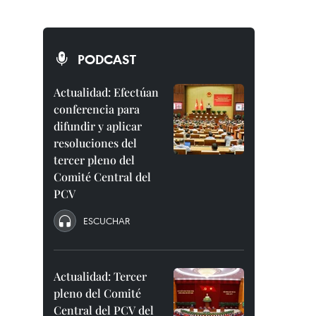
PODCAST
Actualidad: Efectúan
conferencia para
difundir y aplicar
resoluciones del
tercer pleno del
Comité Central del
PCV
ESCUCHAR
Actualidad: Tercer
pleno del Comité
Central del PCV del