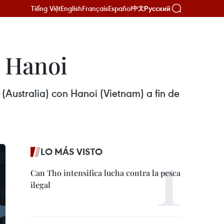
Tiếng Việt
English
Français
Español
Русский
中文
– Hanoi
(Australia) con Hanoi (Vietnam) a fin de
LO MÁS VISTO
Can Tho intensifica lucha contra la pesca
ilegal