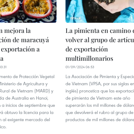
m mejora la
La pimienta en camino 
ción de maracuyá
volver al grupo de artícu
 exportación a
de exportación
ia
multimillonarios
3:31
01/09/2024 06:53
mento de Protección Vegetal
La Asociación de Pimienta y Especi
inisterio de Agricultura y
de Vietnam (VPSA, por sus siglas e
 Rural de Vietnam (MARD) y
inglés) pronostica que las exportac
a de Australia en Hanoi,
de pimienta de Vietnam este año
 a inicios de septiembre que
superarán los mil millones de dólare
á obtuvo la licencia para la
que devolverá el rubro al grupo de
n al exigente mercado del
productos de mil millones de dólare
ico.