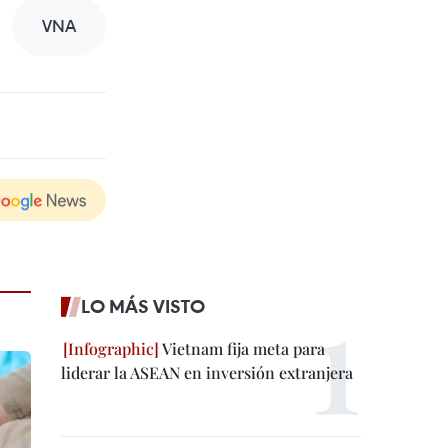
VNA
LO MÁS VISTO
Vietnam fija meta para
liderar la ASEAN en inversión extranjera