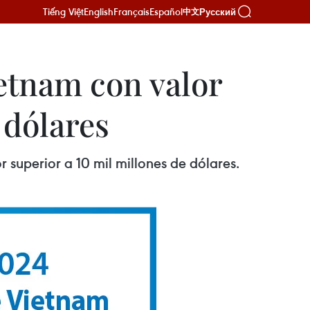
Tiếng Việt
English
Français
Español
Русский
中文
ietnam con valor
 dólares
 superior a 10 mil millones de dólares.