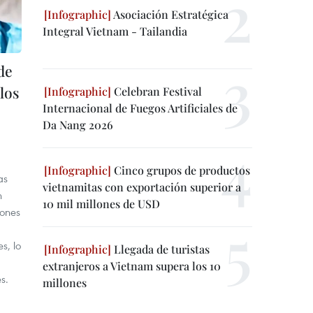
Asociación Estratégica
Integral Vietnam - Tailandia
de
los
Celebran Festival
Internacional de Fuegos Artificiales de
Da Nang 2026
Cinco grupos de productos
as
vietnamitas con exportación superior a
n
10 mil millones de USD
iones
s, lo
Llegada de turistas
extranjeros a Vietnam supera los 10
s.
millones