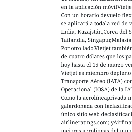
en la aplicación móvilVietjet
Con un horario devuelo flexi
se aplicará a todala red de 
India, Kazajstán,Corea del 
Tailandia, Singapur,Malasia 
Por otro lado,Vietjet tambi
de cuatro dólares que los p
hoy hasta el 15 de marzo ve
Vietjet es miembro depleno 
Transporte Aéreo (IATA) con
Operacional (IOSA) de la IA
Como la aerolíneaprivada m
galardonada con laclasificac
único sitio web declasifica
airlineratings.com; yAirfin
mejores aerolíneas del mun