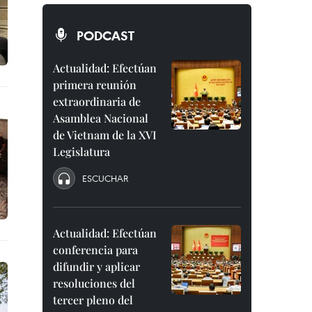
PODCAST
Actualidad: Efectúan
primera reunión
extraordinaria de
Asamblea Nacional
de Vietnam de la XVI
Legislatura
ESCUCHAR
Actualidad: Efectúan
conferencia para
difundir y aplicar
resoluciones del
tercer pleno del