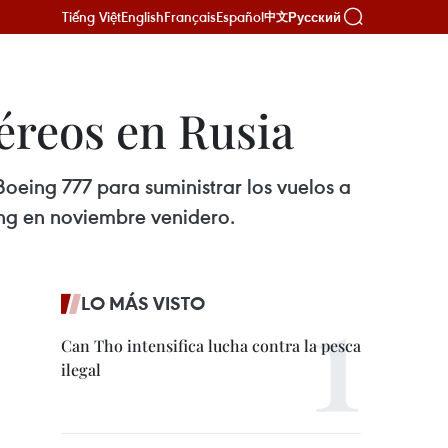
Tiếng Việt
English
Français
Español
Русский
中文
aéreos en Rusia
 Boeing 777 para suministrar los vuelos a
rang en noviembre venidero.
LO MÁS VISTO
Can Tho intensifica lucha contra la pesca
ilegal