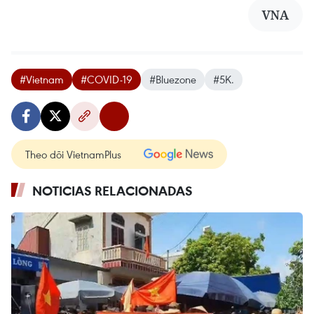
VNA
#Vietnam
#COVID-19
#Bluezone
#5K.
Theo dõi VietnamPlus
NOTICIAS RELACIONADAS