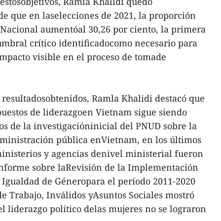
 estosobjetivos, Ramla Khalidi quedó
e que en laselecciones de 2021, la proporción
Nacional aumentóal 30,26 por ciento, la primera
mbral crítico identificadocomo necesario para
mpacto visible en el proceso de tomade
 resultadosobtenidos, Ramla Khalidi destacó que
puestos de liderazgoen Vietnam sigue siendo
os de la investigacióninicial del PNUD sobre la
ministración pública enVietnam, en los últimos
ministerios y agencias denivel ministerial fueron
Informe sobre laRevisión de la Implementación
e Igualdad de Géneropara el período 2011-2020
de Trabajo, Inválidos yAsuntos Sociales mostró
 el liderazgo político delas mujeres no se lograron