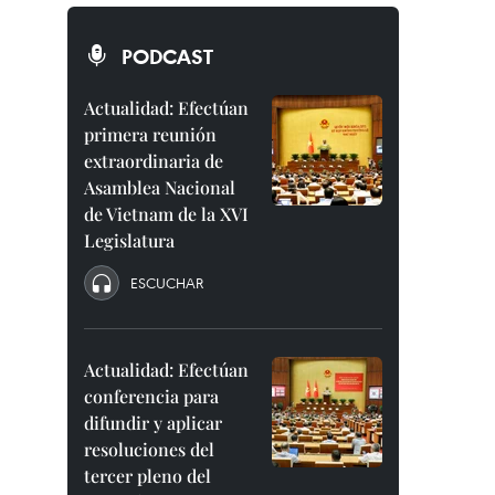
PODCAST
Actualidad: Efectúan
primera reunión
extraordinaria de
Asamblea Nacional
de Vietnam de la XVI
Legislatura
ESCUCHAR
Actualidad: Efectúan
conferencia para
difundir y aplicar
resoluciones del
tercer pleno del