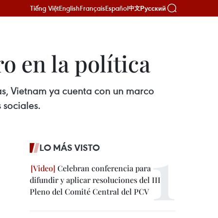
Tiếng Việt
English
Français
Español
Русский
中文
 en la política
cas, Vietnam ya cuenta con un marco
 sociales.
LO MÁS VISTO
Celebran conferencia para
difundir y aplicar resoluciones del III
Pleno del Comité Central del PCV